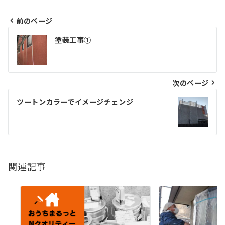
前のページ
投
塗装工事①
稿
ナ
ビ
次のページ
ゲ
ツートンカラーでイメージチェンジ
ー
シ
ョ
関連記事
ン