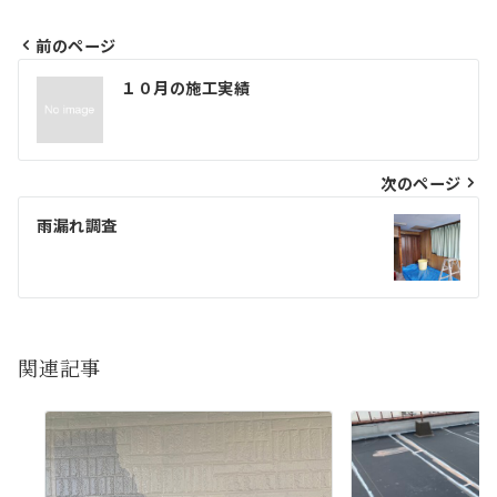
前のページ
投
１０月の施工実績
稿
ナ
ビ
次のページ
ゲ
雨漏れ調査
ー
シ
ョ
関連記事
ン