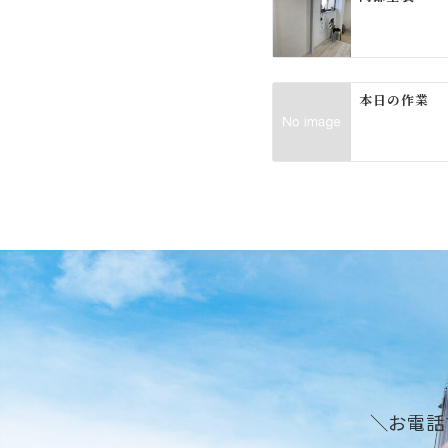
シ
ョ
ン
本日の作業
＼お電話