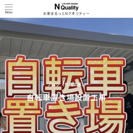
Menu
お家まるっとNクオリティー
— ブログ（外構工事） —
自転車置き場設置工事