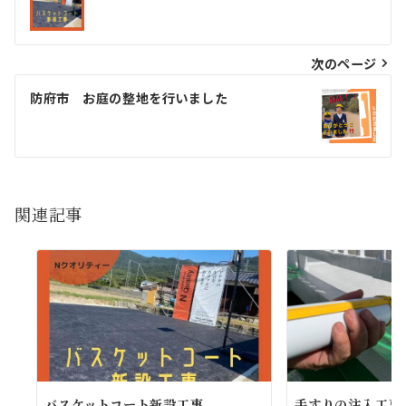
稿
ナ
ビ
次のページ
ゲ
防府市 お庭の整地を行いました
ー
シ
ョ
関連記事
ン
バスケットコート新設工事
手すりの注入工事