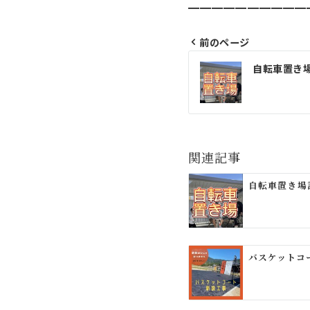
━━━━━━━━━━
前のページ
投
自転車置き
稿
ナ
ビ
ゲ
関連記事
ー
自転車置き場
シ
ョ
ン
バスケットコ