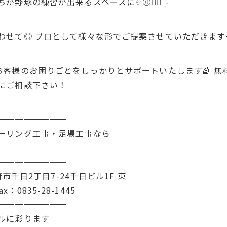
球の練習が出来るスペースに✨️⚾️︎👍🏻 ̖́-
わせて◎ プロとして様々な形でご提案させていただきます
客様のお困りごとをしっかりとサポートいたします🌈 無料
にご相談下さい！
━━━━━━━━
ーリング工事・足場工事なら
━━━━━━━━
府市千日2丁目7-24千日ビル1F 東
Fax：0835-28-1445
━━━━━━━━
ルに彩ります